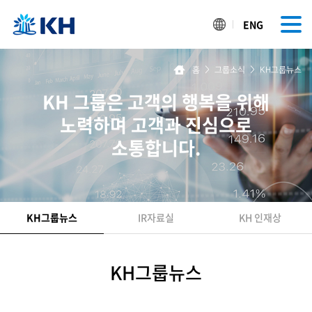
ENG
홈
>
그룹소식
>
KH그룹뉴스
KH 그룹은 고객의 행복을 위해
노력하며 고객과 진심으로
소통합니다.
KH그룹뉴스
IR자료실
KH 인재상
KH그룹뉴스