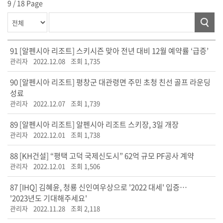
9 / 18 Page
91
[알펜시아 리조트] 스키시즌 맞아 전년 대비 12월 예약률 ‘급증’
관리자
2022.12.08
조회 1,735
90
[알펜시아 리조트] 평창군 대관령면 주민 초청 친선 골프 라운딩
성료
관리자
2022.12.07
조회 1,739
89
[알펜시아 리조트] 알펜시아 리조트 스키장, 3일 개장
관리자
2022.12.01
조회 1,738
88
[KH건설] “평택 고덕 국제신도시” 62억 규모 PF공사 계약
관리자
2022.12.01
조회 1,506
87
[IHQ] 김혜윤, 청룡 신인여우상으로 '2022 대세' 입증…
'2023년도 기대해주세요'
관리자
2022.11.28
조회 2,118