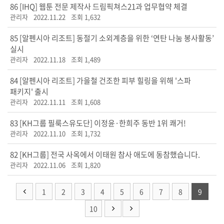
86
[IHQ] 웹툰 전문 제작사 드림픽쳐스21과 업무협약 체결
관리자
2022.11.22
조회 1,632
85
[알펜시아 리조트] 동절기 소외계층을 위한 ‘연탄 나눔 봉사활동’
실시
관리자
2022.11.18
조회 1,489
84
[알펜시아 리조트] 가을철 건조한 피부 힐링을 위해 '스파
패키지' 출시
관리자
2022.11.11
조회 1,608
83
[KH그룹 필룩스유도단] 이정윤·한희주 동반 1위 쾌거!
관리자
2022.11.10
조회 1,732
82
[KH그룹] 전국 사옥에서 이태원 참사 애도에 동참했습니다.
관리자
2022.11.06
조회 1,820
1
2
3
4
5
6
7
8
9
10