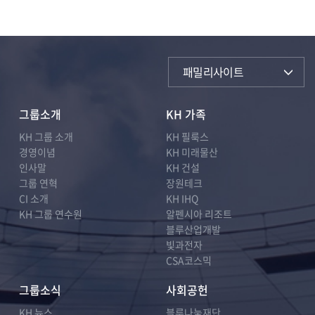
패밀리사이트
그룹소개
KH 가족
KH 그룹 소개
KH 필룩스
경영이념
KH 미래물산
인사말
KH 건설
그룹 연혁
장원테크
CI 소개
KH IHQ
KH 그룹 연수원
알펜시아 리조트
블루산업개발
빛과전자
CSA코스믹
그룹소식
사회공헌
KH 뉴스
블루나눔재단