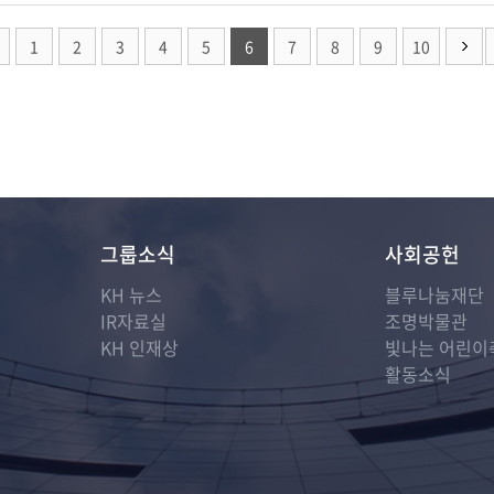
1
2
3
4
5
6
7
8
9
10
그룹소식
사회공헌
KH 뉴스
블루나눔재단
IR자료실
조명박물관
KH 인재상
빛나는 어린이
활동소식