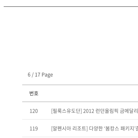
6 / 17 Page
번호
120
[필룩스유도단] 2012 런던올림픽 금메달리
119
[알펜시아 리조트] 다양한 ‘봄캉스 패키지’