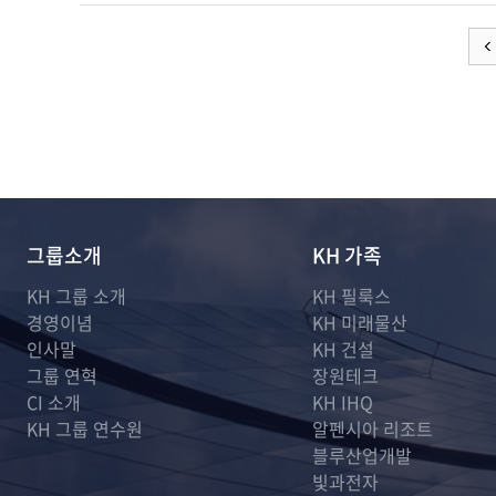
그룹소개
KH 가족
KH 그룹 소개
KH 필룩스
경영이념
KH 미래물산
인사말
KH 건설
그룹 연혁
장원테크
CI 소개
KH IHQ
KH 그룹 연수원
알펜시아 리조트
블루산업개발
빛과전자