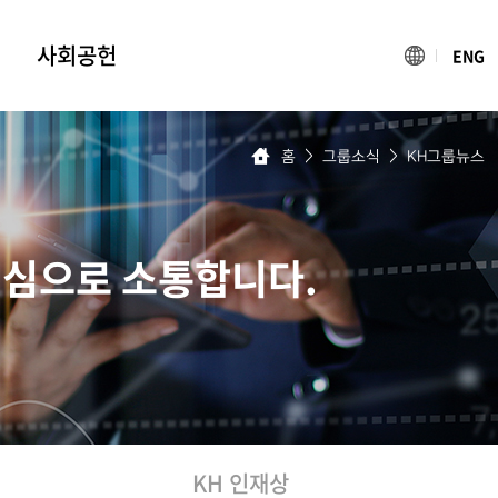
사회공헌
ENG
블루나눔재단
홈
>
그룹소식
>
KH그룹뉴스
조명박물관
빛나는 어린이축제
활동소식
진심으로 소통합니다.
KH 인재상