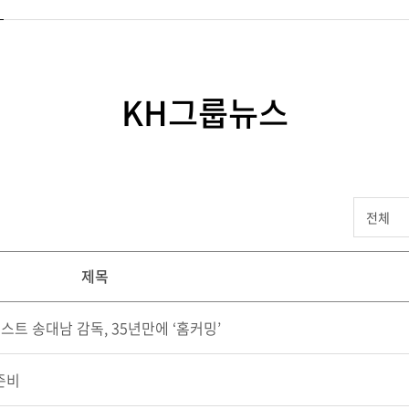
KH그룹뉴스
제목
스트 송대남 감독, 35년만에 ‘홈커밍’
준비