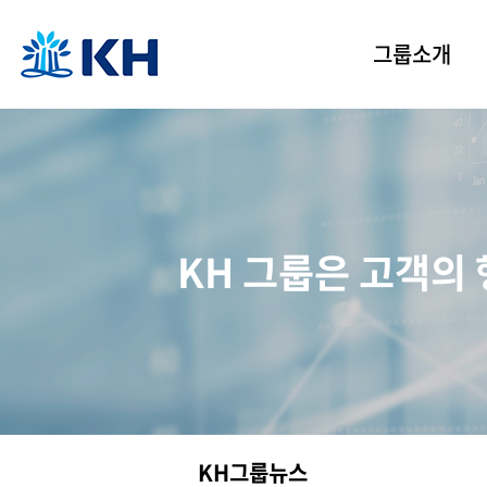
그룹소개
KH그룹 소개
경영이념
인사말
그룹 연혁
KH 그룹은 고객의
CI 소개
KH 그룹 연수원
KH그룹뉴스