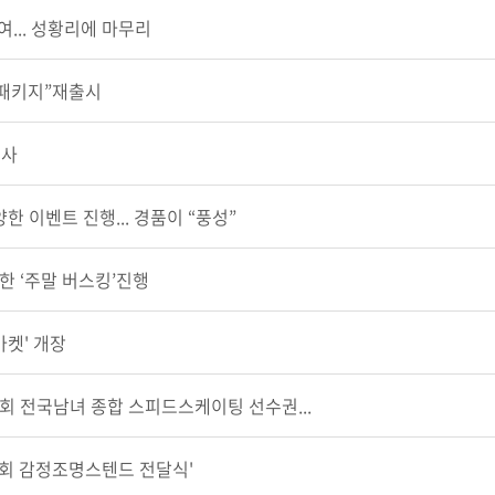
’참여... 성황리에 마무리
 패키지”재출시
인사
한 이벤트 진행... 경품이 “풍성”
한 ‘주말 버스킹’진행
마켓' 개장
8회 전국남녀 종합 스피드스케이팅 선수권...
회 감정조명스텐드 전달식'