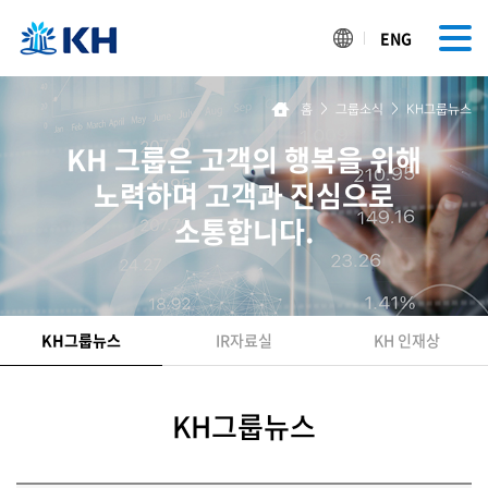
ENG
홈
>
그룹소식
>
KH그룹뉴스
KH 그룹은 고객의 행복을 위해
노력하며 고객과 진심으로
소통합니다.
KH그룹뉴스
IR자료실
KH 인재상
KH그룹뉴스