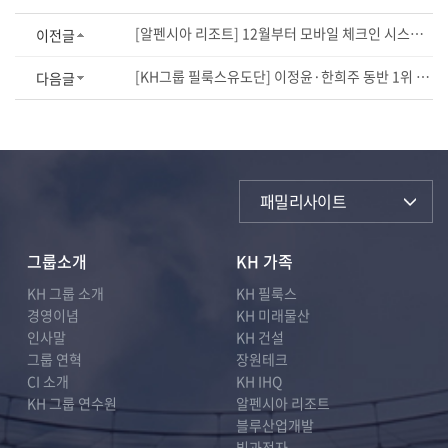
[알펜시아 리조트] 12월부터 모바일 체크인 시스템 도입...'비대면 서비스 강화'
이전글
[KH그룹 필룩스유도단] 이정윤·한희주 동반 1위 쾌거!
다음글
패밀리사이트
그룹소개
KH 가족
KH 그룹 소개
KH 필룩스
경영이념
KH 미래물산
인사말
KH 건설
그룹 연혁
장원테크
CI 소개
KH IHQ
KH 그룹 연수원
알펜시아 리조트
블루산업개발
빛과전자