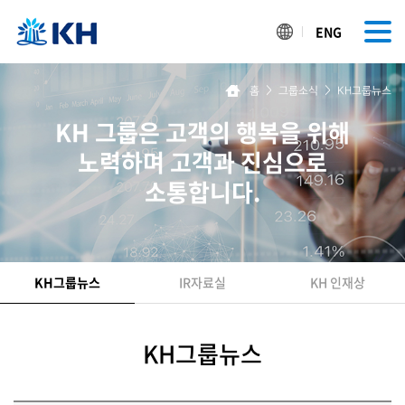
ENG
홈
>
그룹소식
>
KH그룹뉴스
KH 그룹은 고객의 행복을 위해
노력하며 고객과 진심으로
소통합니다.
KH그룹뉴스
IR자료실
KH 인재상
KH그룹뉴스