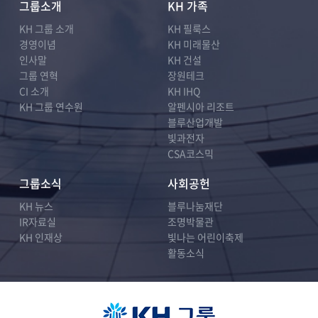
그룹소개
KH 가족
KH 그룹 소개
KH 필룩스
경영이념
KH 미래물산
인사말
KH 건설
그룹 연혁
장원테크
CI 소개
KH IHQ
KH 그룹 연수원
알펜시아 리조트
블루산업개발
빛과전자
CSA코스믹
그룹소식
사회공헌
KH 뉴스
블루나눔재단
IR자료실
조명박물관
KH 인재상
빛나는 어린이축제
활동소식