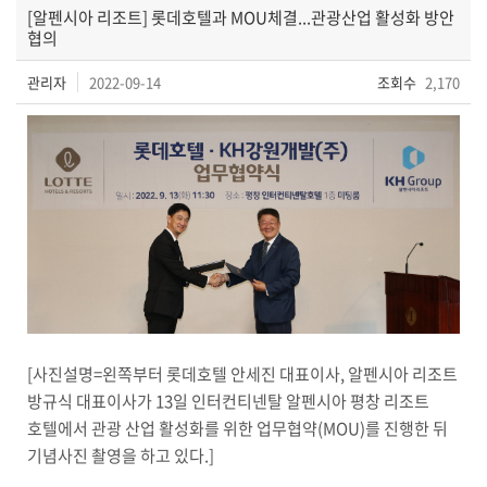
[알펜시아 리조트] 롯데호텔과 MOU체결...관광산업 활성화 방안
협의
관리자
2022-09-14
조회수
2,170
[사진설명=왼쪽부터 롯데호텔 안세진 대표이사, 알펜시아 리조트
방규식 대표이사가 13일 인터컨티넨탈 알펜시아 평창 리조트
호텔에서 관광 산업 활성화를 위한 업무협약(MOU)를 진행한 뒤
기념사진 촬영을 하고 있다.]