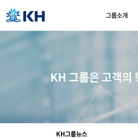
그룹소개
KH그룹 소개
경영이념
인사말
그룹 연혁
KH 그룹은 고객의
CI 소개
KH 그룹 연수원
KH그룹뉴스