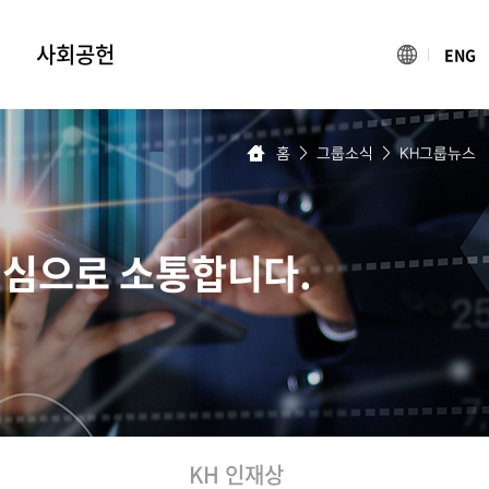
사회공헌
ENG
블루나눔재단
홈
>
그룹소식
>
KH그룹뉴스
조명박물관
빛나는 어린이축제
활동소식
진심으로 소통합니다.
KH 인재상