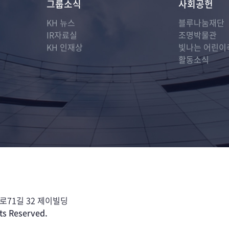
그룹소식
사회공헌
KH 뉴스
블루나눔재단
IR자료실
조명박물관
KH 인재상
빛나는 어린이
활동소식
71길 32 제이빌딩
ts Reserved.