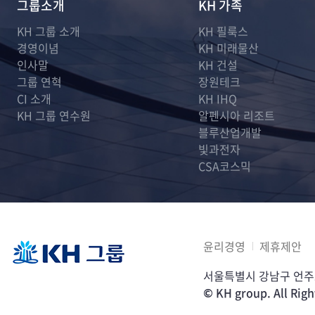
그룹소개
KH 가족
KH 그룹 소개
KH 필룩스
경영이념
KH 미래물산
인사말
KH 건설
그룹 연혁
장원테크
CI 소개
KH IHQ
KH 그룹 연수원
알펜시아 리조트
블루산업개발
빛과전자
CSA코스믹
윤리경영
제휴제안
서울특별시 강남구 언주로
© KH group. All Righ