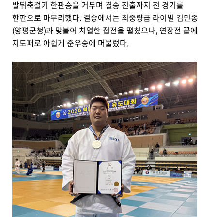
발뒤축걸기 한판승을 거두며 결승 진출까지 전 경기를
한판으로 마무리했다. 결승에서는 최중량급 라이벌 김민종
(양평군청)과 맞붙어 치열한 접전을 펼쳤으나, 연장전 끝에
지도패로 아쉽게 준우승에 머물렀다.