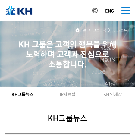
ENG
홈
>
그룹소식
>
KH그룹뉴스
KH 그룹은 고객의 행복을 위해
노력하며 고객과 진심으로
소통합니다.
KH그룹뉴스
IR자료실
KH 인재상
KH그룹뉴스