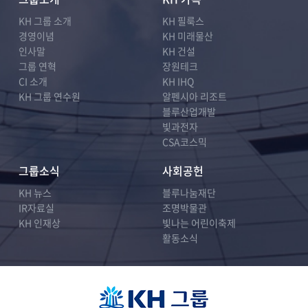
KH 그룹 소개
KH 필룩스
경영이념
KH 미래물산
인사말
KH 건설
그룹 연혁
장원테크
CI 소개
KH IHQ
KH 그룹 연수원
알펜시아 리조트
블루산업개발
빛과전자
CSA코스믹
그룹소식
사회공헌
KH 뉴스
블루나눔재단
IR자료실
조명박물관
KH 인재상
빛나는 어린이축제
활동소식