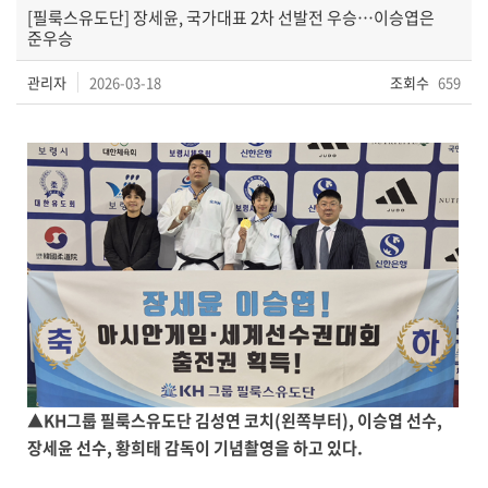
[필룩스유도단] 장세윤, 국가대표 2차 선발전 우승…이승엽은
준우승
관리자
2026-03-18
조회수
659
▲KH그룹 필룩스유도단 김성연 코치(왼쪽부터), 이승엽 선수,
장세윤 선수, 황희태 감독이 기념촬영을 하고 있다.