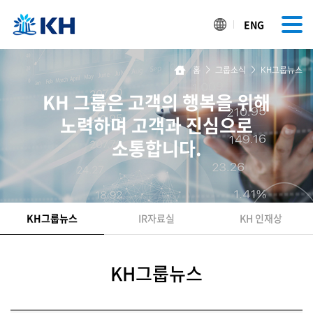
ENG
홈
>
그룹소식
>
KH그룹뉴스
KH 그룹은 고객의 행복을 위해
노력하며 고객과 진심으로
소통합니다.
KH그룹뉴스
IR자료실
KH 인재상
KH그룹뉴스