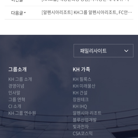
[알펜시아리조트] KH그룹 알펜시아리조트, FC안양 공식 후원 협약 체결
다음글
패밀리사이트
그룹소개
KH 가족
KH 그룹 소개
KH 필룩스
경영이념
KH 미래물산
인사말
KH 건설
그룹 연혁
장원테크
CI 소개
KH IHQ
KH 그룹 연수원
알펜시아 리조트
블루산업개발
빛과전자
CSA코스믹