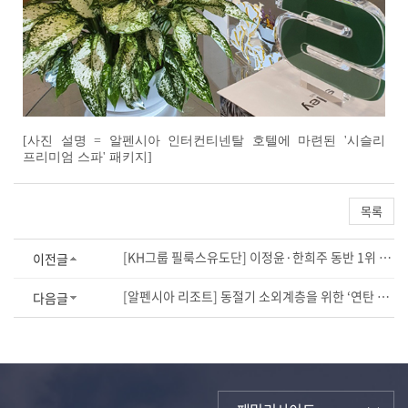
[사진 설명 = 알펜시아 인터컨티넨탈 호텔에 마련된 '시슬리
프리미엄 스파' 패키지]
목록
[KH그룹 필룩스유도단] 이정윤·한희주 동반 1위 쾌거!
이전글
[알펜시아 리조트] 동절기 소외계층을 위한 ‘연탄 나눔 봉사활동’ 실시
다음글