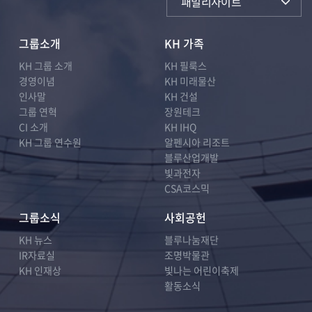
패밀리사이트
그룹소개
KH 가족
KH 그룹 소개
KH 필룩스
경영이념
KH 미래물산
인사말
KH 건설
그룹 연혁
장원테크
CI 소개
KH IHQ
KH 그룹 연수원
알펜시아 리조트
블루산업개발
빛과전자
CSA코스믹
그룹소식
사회공헌
KH 뉴스
블루나눔재단
IR자료실
조명박물관
KH 인재상
빛나는 어린이축제
활동소식