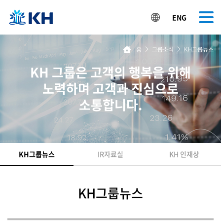
ENG
홈
>
그룹소식
>
KH그룹뉴스
KH 그룹은 고객의 행복을 위해
노력하며 고객과 진심으로
소통합니다.
KH그룹뉴스
IR자료실
KH 인재상
KH그룹뉴스