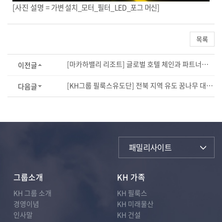
[사진 설명 =
가변 설치_모터_필터_LED_포그 머신]
목록
[마카하밸리 리조트] 글로벌 호텔 체인과 파트너십 논의...시너지 극대화
이전글
[KH그룹 필룩스유도단] 전북 지역 유도 꿈나무 대상 재능 기부
다음글
패밀리사이트
그룹소개
KH 가족
KH 그룹 소개
KH 필룩스
경영이념
KH 미래물산
인사말
KH 건설