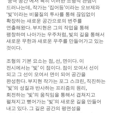
‘
’
궁극 공간
에서 특히 이러한 조형적 관념이
,
‘
’
드러나는데
작가는
집어등
이라는 오브제와
‘
’
빛
이라는 비물질의 투사를 통해 끊임없이
확장하는 새로운 공간으로의 변주를
.
연출해왔다
부지현은 그의 작업을 통해
,
팽창하며 나아가는 우주처럼
빛의 길을 통해서
새로운 무한과 새로운 우주를 만들어가고 있는
.
것이다
,
,
.
조형의 기본 요소는 점
선
면이다
이
‘
’
.
전시에서는
빛
이 점이다
점이 모여서 선이
되고 그 선이 모여서 면이 되어 공간을
.
,
완성한다
부지현 작가는 포그 스크린
직진하는
’
’
,
빛
의 성질과 반사하는 프리즘의 원리
‘
’
회전하는
빛
의 움직임을 통해서 겹쳐지고
‘
’
펼쳐지고 뻗어가는
빛
의 새로운 길을 만들어
.
내고 있다
그 길은 공간의 평면성을