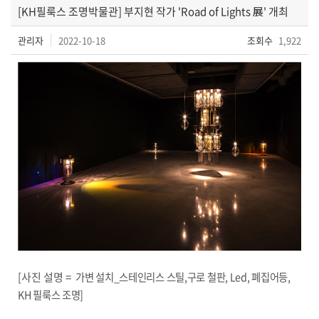
[KH필룩스 조명박물관] 부지현 작가 'Road of Lights 展' 개최
관리자
2022-10-18
조회수
1,922
[사진 설명 =
가변 설치_스테인리스 스틸,구로 철판, Led, 폐집어등,
KH 필룩스 조명]