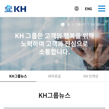
ENG
홈
>
그룹소식
>
KH그룹뉴스
KH 그룹은 고객의 행복을 위해
노력하며 고객과 진심으로
소통합니다.
KH그룹뉴스
IR자료실
KH 인재상
KH그룹뉴스