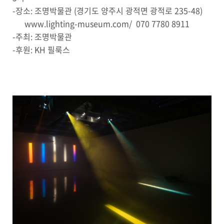
-장소: 조명박물관 (경기도 양주시 광적면 광적로 235-48)
www.lighting-museum.com/ 070 7780 8911
-주최: 조명박물관
-후원: KH 필룩스