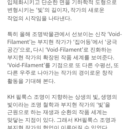
입체화시키고 단순한 면을 기하학적 도형으로
‘
’
,
변형시키는
빛
의 길이자
작가의 새로운
.
작업의 시작임을 나타낸다
‘Void-
특
히 올해 조명박물관에서 선보이는 신작
Filament’
‘
’
‘
는 부지현 작가가
집어등
에서
궁극
’
,
‘Void-Filament’
공간
으로
다시
로 진화하는
.
부지현 작가의 확장된 작품 세계를 보여준다
‘Void-Filament’
,
를 기점으로 또 다른 수평선
또
다른 우주로 나아가는 작가의 경이로운 창작
.
활동을 기대해 본다
K
H
,
필룩스 조명이 지향하는 상생의 빛
생명의
‘
’
빛이라는 조명 철학과 부지현 작가의
빛
을
근원으로 하는 재생과 순환의 작품 세계는
.
KH
맞닿는 지점이 있다
그래서
필룩스 조명과
.
부지현 작가의 협업이 이루어질 수 있었다