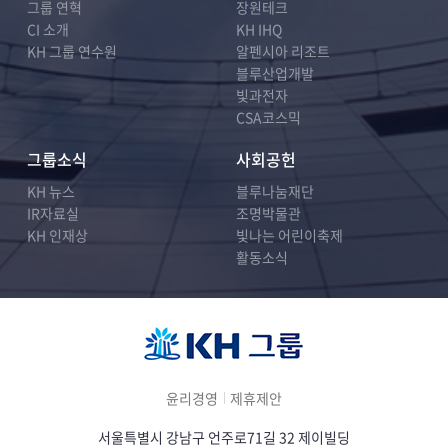
그룹 연혁
장원테크
CI 소개
KH IHQ
KH 그룹 연수원
알펜시아 리조트
블루산업개발
빛과전자
CSA코스믹
그룹소식
사회공헌
KH 뉴스
블루나눔재단
IR자료실
조명박물관
KH 인재상
빛나는 어린이축제
활동소식
윤리경영
제휴제안
서울특별시 강남구 언주로71길 32 제이빌딩