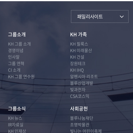
패밀리사이트
그룹소개
KH 가족
KH 그룹 소개
KH 필룩스
경영이념
KH 미래물산
인사말
KH 건설
그룹 연혁
장원테크
CI 소개
KH IHQ
KH 그룹 연수원
알펜시아 리조트
블루산업개발
빛과전자
CSA코스믹
그룹소식
사회공헌
KH 뉴스
블루나눔재단
IR자료실
조명박물관
KH 인재상
빛나는 어린이축제