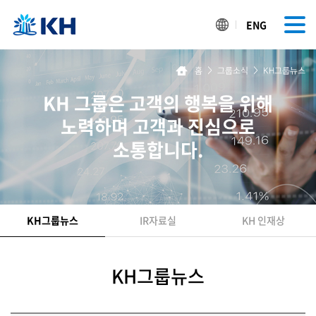
ENG
홈
>
그룹소식
>
KH그룹뉴스
KH 그룹은 고객의 행복을 위해
노력하며 고객과 진심으로
소통합니다.
KH그룹뉴스
IR자료실
KH 인재상
KH그룹뉴스