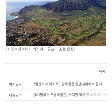
[사진 = 하와이 마카하밸리 골프 리조트 전경]
목록
[알펜시아 리조트] '할로윈은 알펜시아에서 즐기세요'...할로윈 이벤트 풍성
이전글
[KH필룩스 조명박물관] 부지현 작가 'Road of Lights 展' 개최
다음글