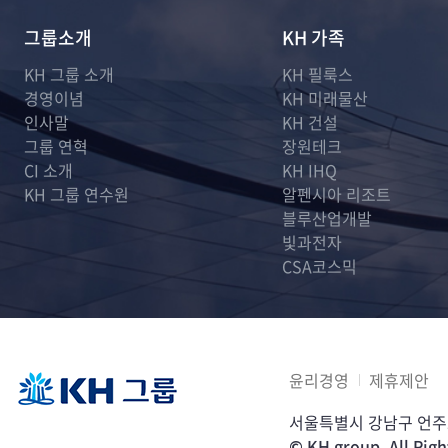
그룹소개
KH 가족
KH 그룹 소개
KH 필룩스
경영이념
KH 미래물산
인사말
KH 건설
그룹 연혁
장원테크
CI 소개
KH IHQ
KH 그룹 연수원
알펜시아 리조트
블루산업개발
빛과전자
CSA코스믹
윤리경영
제휴제안
서울특별시 강남구 언주로
© KH group. All Righ