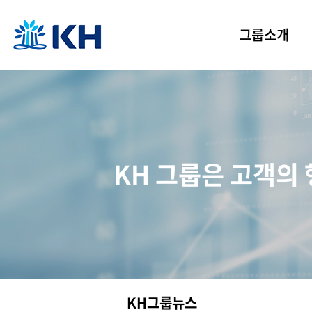
그룹소개
KH그룹 소개
경영이념
인사말
그룹 연혁
KH 그룹은 고객의
CI 소개
KH 그룹 연수원
KH그룹뉴스