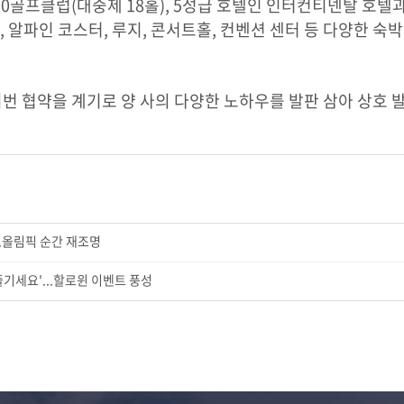
00골프클럽(대중제 18홀), 5성급 호텔인 인터컨티넨탈 호
장, 알파인 코스터, 루지, 콘서트홀, 컨벤션 센터 등 다양한
이번 협약을 계기로 양 사의 다양한 노하우를 발판 삼아 상호 
..올림픽 순간 재조명
기세요'...할로윈 이벤트 풍성