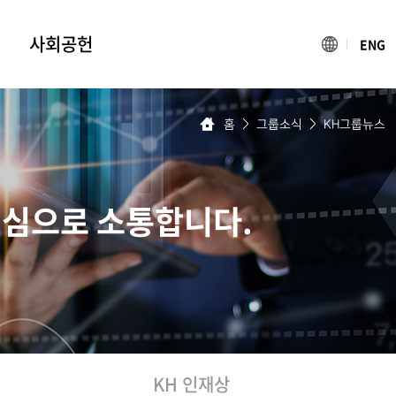
사회공헌
ENG
블루나눔재단
홈
>
그룹소식
>
KH그룹뉴스
조명박물관
빛나는 어린이축제
활동소식
진심으로 소통합니다.
KH 인재상