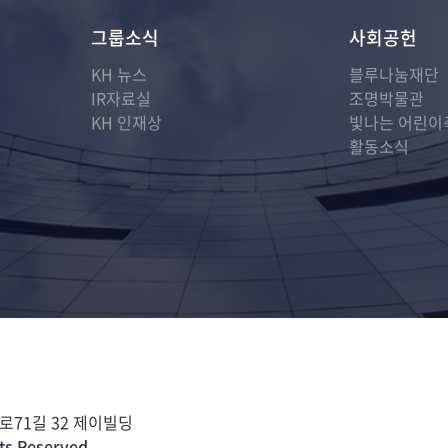
그룹소식
사회공헌
KH 뉴스
블루나눔재단
IR자료실
조명박물관
KH 인재상
빛나는 어린이
활동소식
71길 32 제이빌딩
ts Reserved.